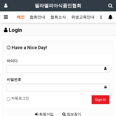
필라델피아식품인협회
메인
협회안내
협회소식
위생교육안내
질의답변
Login
Have a Nice Day!
아이디
비밀번호
자동로그인
Sign In
회원가입
정보찾기