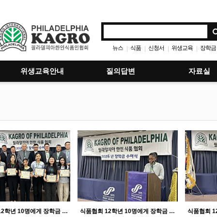
뉴스
식품
신청서
위생교육
장학금
|
|
|
|
위생교육안내
질의답변
자료실
식품협회 12학년 10명에게 장학금 10000달러 수여
식품협회 12학년 10명에게 장학금 10000달러 수여