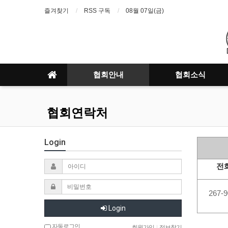
즐겨찾기
RSS 구독
08월 07일(금)
협회안내
협회소식
협회연락처
Login
전
267-9
Login
자동로그인
회원가입
|
정보찾기