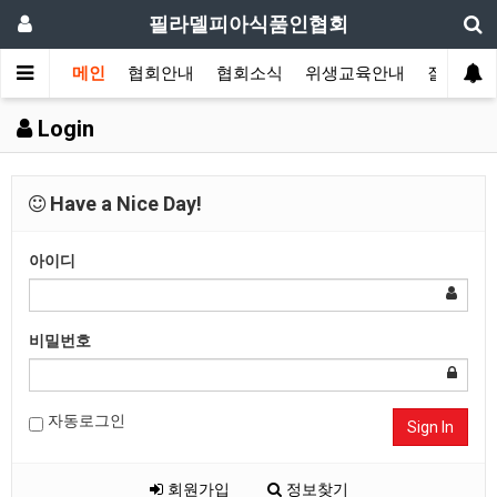
필라델피아식품인협회
메인
협회안내
협회소식
위생교육안내
질의답변
Login
Have a Nice Day!
아이디
비밀번호
자동로그인
Sign In
회원가입
정보찾기