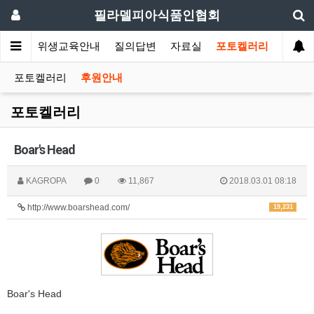
필라델피아식품인협회
회소식
위생교육안내
질의답변
자료실
포토켈러리
포토켈러리
후원안내
포토켈러리
Boar's Head
KAGROPA
0
11,867
2018.03.01 08:18
http://www.boarshead.com/
19,231
Boar's Head