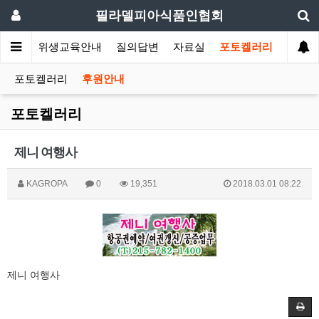
필라델피아식품인협회
회소식
위생교육안내
질의답변
자료실
포토켈러리
포토켈러리
후원안내
포토켈러리
제니 여행사
KAGROPA
0
19,351
2018.03.01 08:22
제니 여행사