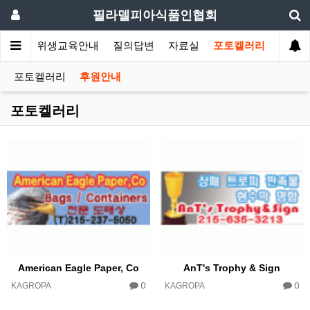
필라델피아식품인협회
회소식
위생교육안내
질의답변
자료실
포토켈러리
포토켈러리
후원안내
포토켈러리
American Eagle Paper, Co
AnT's Trophy & Sign
0
0
KAGROPA
KAGROPA