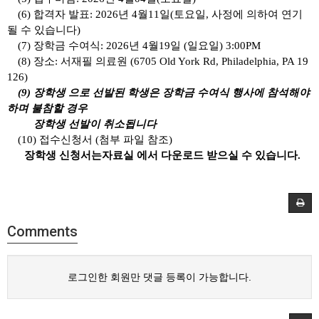
(6)
합격자 발표
: 2026
년
4
월
11
일
(
토요일
,
사정에 의하여 연기
될 수 있습니다
)
(7)
장학금 수여식
: 2026
년
4
월
19
일
(
일요일
) 3:00PM
(8)
장소
:
서재필 의료원
(6705 Old York Rd, Philadelphia, PA 19
126)
(9)
장학생 으로 선발된 학생은 장학금 수여식 행사에 참석해야
하며 불참할 경우
장학생 선발이 취소됩니다
(10)
접수신청서
(
첨부 파일 참조
)
장학생 신청서는
자료실 에서 다운로드 받으실 수 있습니다
.
Comments
로그인한 회원만 댓글 등록이 가능합니다.