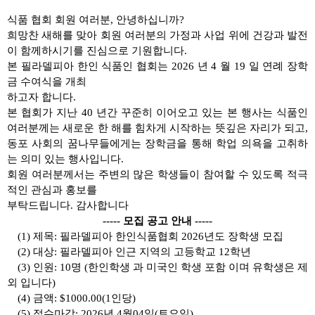
식품 협회 회원 여러분
,
안녕하십니까
?
희망찬 새해를 맞아 회원 여러분의 가정과 사업 위에 건강과 발전
이 함께하시기를 진심으로 기원합니다
.
본 필라델피아 한인 식품인 협회는
2026
년
4
월
19
일 연례 장학
금 수여식을 개최
하고자 합니다
.
본 협회가 지난
40
년간 꾸준히 이어오고 있는 본 행사는 식품인
여러분께는 새로운 한 해를 힘차게 시작하는 뜻깊은 자리가 되고
,
동포 사회의 꿈나무들에게는 장학금을 통해 학업 의욕을 고취하
는 의미 있는 행사입니다
.
회원 여러분께서는 주변의 많은 학생들이 참여할 수 있도록 적극
적인 관심과 홍보를
부탁드립니다
.
감사합니다
-----
모집 공고 안내
-----
(1)
제목
:
필라델피아 한인식품협회
2026
년도 장학생 모집
(2)
대상
:
필라델피아 인근 지역의 고등학교
12
학년
(3)
인원
: 10
명
(
한인학생 과 미국인 학생 포함 이며 유학생은 제
외 입니다
)
(4)
금액
: $1000.00(1
인당
)
(5)
접수마감
: 2026
년
4
월
04
일
(
토요일
)