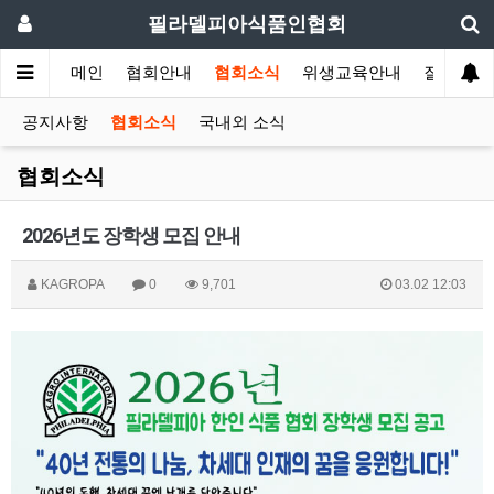
필라델피아식품인협회
메인
협회안내
협회소식
위생교육안내
질의답변
공지사항
협회소식
국내외 소식
협회소식
2026년도 장학생 모집 안내
KAGROPA
0
9,701
03.02 12:03