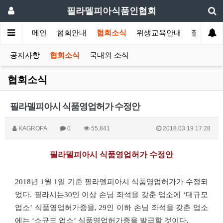
필라델피아식품인협회
메인
협회안내
협회소식
위생교육안내
질의답변
공지사항
협회소식
국내외 소식
협회소식
필라델피아시 식품영업허가 수정안
KAGROPA
0
55,841
2018.03.19 17:28
필라델피아시 식품영업허가 수정안
2018
년
1
월
1
일 기준 필라델피아시 식품영업허가가 수정되
었다
.
필라시는
30
인 이상 손님 좌석을 갖춘 업소에 ‘대규모
업소’ 식품영업허가증을
, 29
인 이하 손님 좌석을 갖춘 업소
에는 ‘소규모 업소’ 식품영업허가증을 발급할 것이다
.