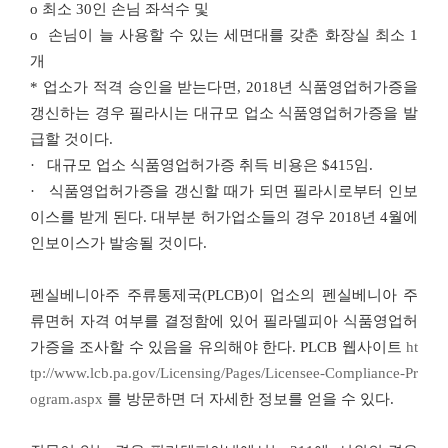
o
최소
30
인 손님 좌석수 및
o
손님이 늘 사용할 수 있는 세면대를 갖춘 화장실 최소
1
개
*
업소가 적격 승인을 받는다면
, 2018
년 식품영업허가증을
갱신하는 경우 필라시는 대규모 업소 식품영업허가증을 발
급할 것이다
.
·
대규모 업소 식품영업허가증 취득 비용은
$415
임
.
·
식품영업허가증을 갱신할 때가 되면 필라시로부터 인보
이스를 받게 된다
.
대부분 허가업소들의 경우
2018
년
4
월에
인보이스가 발송될 것이다
.
펜실베니아주 주류통제국
(PLCB)
이 업소의 펜실베니아 주
류면허 자격 여부를 결정함에 있어 필라델피아 식품영업허
가증을 조사할 수 있음을 유의해야 한다
. PLCB
웹사이트
ht
tp://www.lcb.pa.gov/Licensing/Pages/Licensee-Compliance-Pr
ogram.aspx
를 방문하면 더 자세한 정보를 얻을 수 있다
.