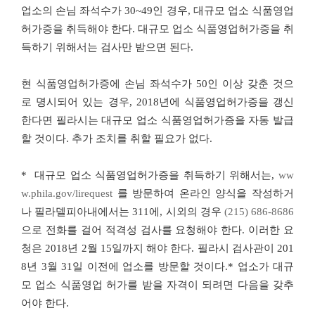
업소의 손님 좌석수가
30~49
인 경우
,
대규모 업소 식품영업
허가증을 취득해야 한다
.
대규모 업소 식품영업허가증을 취
득하기 위해서는 검사만 받으면 된다
.
현 식품영업허가증에 손님 좌석수가
50
인 이상 갖춘 것으
로 명시되어 있는 경우
, 2018
년에 식품영업허가증을 갱신
한다면 필라시는 대규모 업소 식품영업허가증을 자동 발급
할 것이다
.
추가 조치를 취할 필요가 없다
.
*
대규모 업소 식품영업허가증을 취득하기 위해서는
,
ww
w.phila.gov/lirequest
를 방문하여 온라인 양식을 작성하거
나 필라델피아내에서는
311
에
,
시외의 경우
(215) 686-8686
으로 전화를 걸어 적격성 검사를 요청해야 한다
.
이러한 요
청은
2018
년
2
월
15
일까지 해야 한다
.
필라시 검사관이
201
8
년
3
월
31
일 이전에 업소를 방문할 것이다
.*
업소가 대규
모 업소 식품영업 허가를 받을 자격이 되려면 다음을 갖추
어야 한다
.