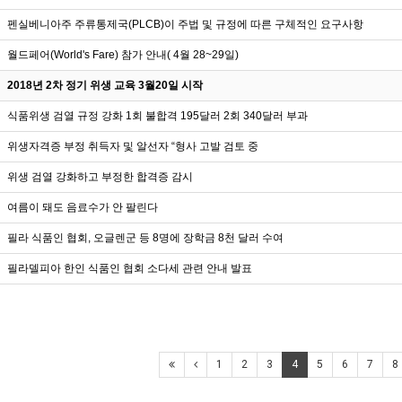
펜실베니아주 주류통제국(PLCB)이 주법 및 규정에 따른 구체적인 요구사항
월드페어(World's Fare) 참가 안내( 4월 28~29일)
2018년 2차 정기 위생 교육 3월20일 시작
식품위생 검열 규정 강화 1회 불합격 195달러 2회 340달러 부과
위생자격증 부정 취득자 및 알선자 “형사 고발 검토 중
위생 검열 강화하고 부정한 합격증 감시
여름이 돼도 음료수가 안 팔린다
필라 식품인 협회, 오글렌군 등 8명에 장학금 8천 달러 수여
필라델피아 한인 식품인 협회 소다세 관련 안내 발표
1
2
3
4
5
6
7
8