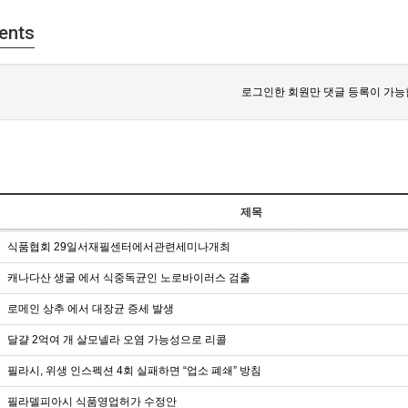
ents
로그인한 회원만 댓글 등록이 가능
제목
식품협회 29일서재필센터에서관련세미나개최
캐나다산 생굴 에서 식중독균인 노로바이러스 검출
로메인 상추 에서 대장균 증세 발생
달걀 2억여 개 살모넬라 오염 가능성으로 리콜
필라시, 위생 인스펙션 4회 실패하면 “업소 폐쇄” 방침
필라델피아시 식품영업허가 수정안