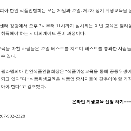
피아
한인
식품인협회는
오는
20
일과
27
일
,
제
2
차
정기
위생교육을
센터
강당에서
오후
7
시부터
11
시까지
실시되는
이번
교육은
필라
취득해야
하는
서티피케이트
준비
과정이다
.
교육을
마친
사람들은
27
일
테스트를
치르며
테스트를
통과한
사람
수
있다
.
필라델피아
한인식품인협회장은
“
식품위생교육을
통해
공중위생
화되고
있다
”
며
“
식품위생교육은
식품업
종사자들이
갖추어야
할
가
받아야
한다
”
고
강조했다
.
온라인 위생교육 신청 하기===
267-902-2328