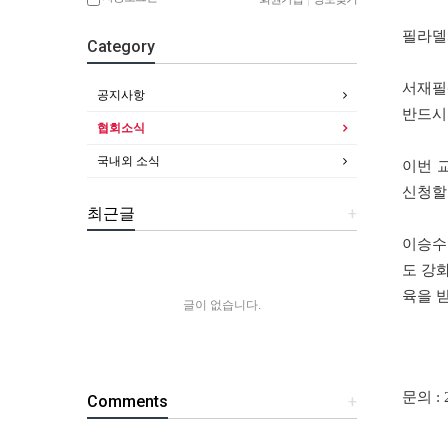
필라델
Category
서재필
공지사항
반드시
협회소식
국내외 소식
이번
신청할
최근글
+
이승수
도
강
육을
글이 없습니다.
문의
: 
Comments
+