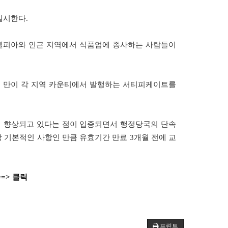
실시한다
.
델피아와
인근
지역에서
식품업에
종사하는
사람들이
들
만이
각
지역
카운티에서
발행하는
서티피케이트를
이
향상되고
있다는
점이
입증되면서
행정당국의
단속
장
기본적인
사항인
만큼
유효기간
만료
3
개월
전에
교
=> 클릭
프린트