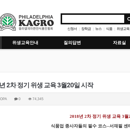
신청서
장학금
뉴스
식품
위생교육
|
|
|
|
위생교육안내
질의답변
자료실
8년 2차 정기 위생 교육 3월20일 시작
OPA
0
74,345
2018
년
2
차
정기
위생
교육
3
월
식품업
종사자들의
필수
코스
--
서재필
센