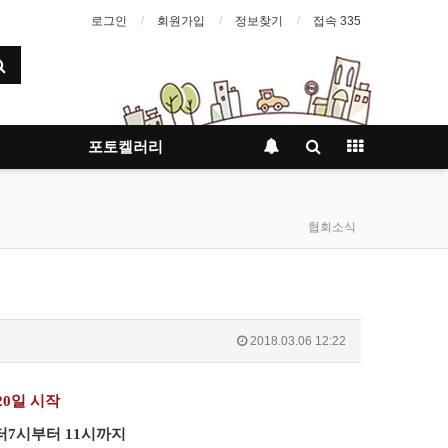
로그인
회원가입
정보찾기
접속 335
포토켈러리
협회소식
2018.03.06 12:22
20
일
시작
터
7
시부터
11
시까지