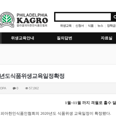
위생교육
신청서
식품
뉴스
장학금
|
|
|
|
위생교육안내
질의답변
자료실
20년도식품위생교육일정확정
OPA
0
57,062
1월~11
월 까지
격월로
홀수
델피아
한인식품인
협회의
2020
년도
식품위생
교육
일정이
확정됐다
.