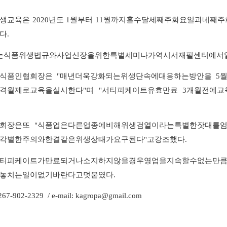
생
교육은
2020
년도
1
월부터
11
월까지
홀수
달
세
째
주
화요일과
네
째
주
다
.
는
식품위생
법규와
사업
신장을
위한
특별
세미나가
역시
서재필
센터에서
식품인협회장은
"
매년
더욱
강화되는
위생단속에
대응하는
방안을
5
격월제로
교육을
실시한다
"
며
"
서티피케이트
유효
만료
3
개월
전에
교
회장은
또
"
식품업은
다른
업종에
비해
위생검열
이라는
특별한
잣대를
각별한
주의와
한결같은
위생상태가
요구된다
"
고
강조했다
.
티피케이트가
만료되거나
소지하지
않을
경우
영업을
지속할
수
없는
만
놓치는
일이
없기
바란다고
덧붙였다
.
267-902-2329 / e-mail:
kagropa@gmail.com