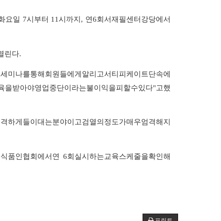
화요일
7
시부터
11
시까지
,
연
6
회
서재필
센터
강당에서
열린다
.
월
세미나를
통해
회원들에게
알리고
서티피케이트
단속에
육을
받아야
영업
중단이라는
불이익을
피할
수
있다
"
고
했
엄격하게
들이대는
분야이고
검열의
정도가
매우
엄격해지
큼
식품인협회에서
연
6
회
실시하는
교육
스케줄을
확인해
프린트