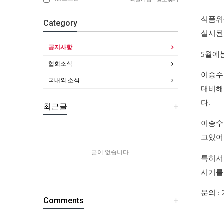
식품위
Category
실시된
공지사항
5
월에
협회소식
이승수
국내외 소식
대비해
다
.
최근글
+
이승수
고
있어
글이 없습니다.
특히
서
시기를
문의
: 
Comments
+