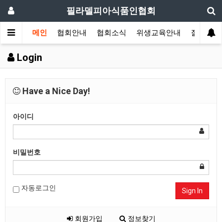
필라델피아식품인협회
메인
협회안내
협회소식
위생교육안내
질의답변
Login
Have a Nice Day!
아이디
비밀번호
자동로그인
Sign In
회원가입
정보찾기