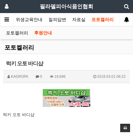
필라델피아식품인협회
회소식
위생교육안내
질의답변
자료실
포토켈러리
포토켈러리
후원안내
포토켈러리
럭키 오토 바디샵
KAGROPA
0
19,696
2018.03.01 08:22
럭키 오토 바디샵