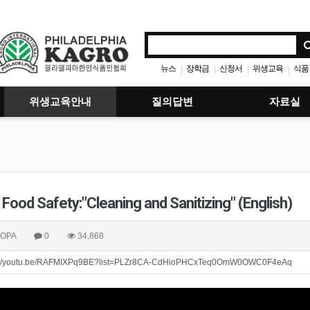
뉴스
장학금
신청서
위생교육
식품
|
|
|
|
위생교육안내
질의답변
자료실
 Food Safety:"Cleaning and Sanitizing" (English)
OPA
0
34,868
://youtu.be/RAFMIXPq9BE?list=PLZr8CA-CdHioPHCxTeq0OmW0OWC0F4eAq