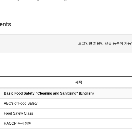
ents
로그인한 회원만 댓글 등록이 가능
제목
Basic Food Safety:"Cleaning and Sanitizing" (English)
ABC's of Food Safety
Food Safety Class
HACCP 음식점편