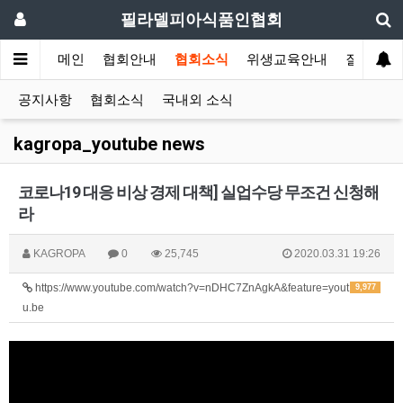
필라델피아식품인협회
메인
협회안내
협회소식
위생교육안내
질의답변
공지사항
협회소식
국내외 소식
kagropa_youtube news
코로나19 대응 비상 경제 대책] 실업수당 무조건 신청해
라
KAGROPA
0
25,745
2020.03.31 19:26
https://www.youtube.com/watch?v=nDHC7ZnAgkA&feature=yout
9,977
u.be