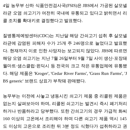
4
일
농무부
산하
식품안전검사국
(FSIS)
은
JBS
에서
가공된
살모넬
라균
오염
쇠고기가
여전히
국내에
유통되고
있다고
밝히면서
리
콜
조치를
확대키로
결정했다고
발표했다
.
질병통제예방센터
(CDC)
는
지난달
해당
간쇠고기
섭취
후
살모넬
라균에
감염된
피해자
수가
25
개
주
246
명으로
늘었다고
발표했
다
.
현재까지
이로
인한
사망자는
보고되지
않았다
. JBS
에
따르면
해당
오염
쇠고기는
지난
7
월
26
일부터
9
월
7
일
사이
생산
·
포장돼
월마트
·
샘스클럽
·
윈딕시
등
전국의
크고
작은
유통업체에
유통됐
다
.
해당
제품은
'Kroger', 'Cedar River Farms', 'Grass Run Farms', 'J
BS generic'
브랜드
상표가
부착돼
판매됐다
.
농무부는
이전에
사놓고
냉동시킨
쇠고기
제품
중
리콜된
제품은
없는지
살펴보아야
하며
,
리콜된
쇠고기는
발견시
즉시
폐기처리
하거나
반품하라고
당부했다
.
또한
간쇠고기의
경우
가급적
화씨
160
이상의
고온에서
조리해야
하며
다른
쇠고기
제품
역시
145
도
이상의
고온으로
조리한
뒤
3
분
정도
식혔다가
섭취하라고
권