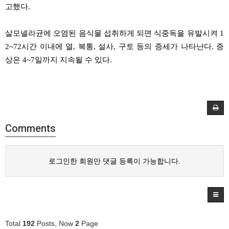
고했다
.
살모넬라균에
오염된
음식물
섭취하게
되면
식중독을
유발시켜
1
2~72
시간
이내에
열
,
복통
,
설사
,
구토
등의
증세가
나타난다
.
증
상은
4~7
일까지
지속될
수
있다
.
Comments
로그인한 회원만 댓글 등록이 가능합니다.
Total
192
Posts, Now
2
Page