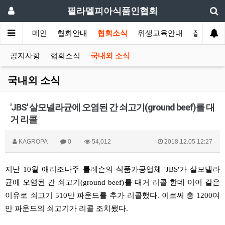
필라델피아식품인협회
메인
협회안내
협회소식
위생교육안내
질의답변
공지사항
협회소식
국내외 소식
국내외 소식
'JBS' 살모넬라균에 오염된 간 쇠고기(ground beef)를 대
거 리콜
KAGROPA
0
54,012
2018.12.05 12:27
지난
10
월
애리조나주
톨레슨의
식품가공업체
'JBS'
가
살모넬라
균에
오염된
간
쇠고기
(ground beef)
를
대거
리콜
한데
이어
같은
이유로
쇠고기
510
만
파운드를
추가
리콜했다
.
이로써
총
1200
여
만
파운드의
쇠고기가
리콜
조치됐다
.