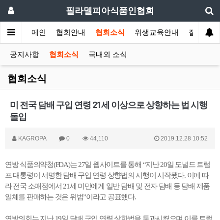
필라델피아식품인협회
메인
협회안내
협회소식
위생교육안내
질의답변
공지사항
협회소식
국내외 소식
협회소식
미 전국 담배 구입 연령 21세 이상으로 상향하는 법 시행
돌입
KAGROPA
0
44,110
2019.12.28 10:52
연방
식품의약청
(FDA)
는
27
일
웹사이트를
통해
“
지난
20
일
도널드
트럼
프
대통령이
서명한
담배
구입
연령
상향법의
시행이
시작됐다
.
이에
따
라
전국
소매점에서
21
세
미만에게
일반
담배
및
전자
담배
등
담배
제품
일체를
판매하는
것은
위법
”
이라고
공표했다
.
연방의회는
지난
19
일
담배
구입
연령
상한법을
통과시켰으며
이를
트럼