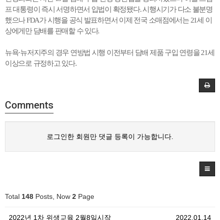
프
대통령이
즉시
서명하면서
입법이
확정됐다
.
시행시기가
다소
불분명
했으나
FDA
가
시행을
공식
발표하면서
이제
전국
소매점에서는
21
세
이
상에게만
담배를
판매할
수
있다
.
뉴욕
·
뉴저지주의
경우
연방법
시행
이전부터
담배
제품
구입
연령을
21
세
이상으로
규정하고
있다
.
Comments
로그인한 회원만 댓글 등록이 가능합니다.
Total
148
Posts, Now
2
Page
2022년 1차 위생교육 2월8일시작
2022.01.14