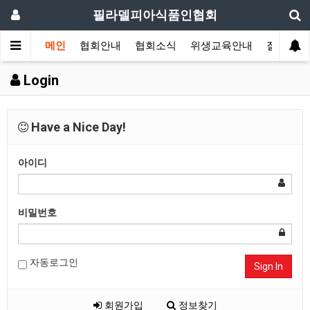
필라델피아식품인협회
메인
협회안내
협회소식
위생교육안내
질의답변
Login
Have a Nice Day!
아이디
비밀번호
자동로그인
Sign In
회원가입
정보찾기