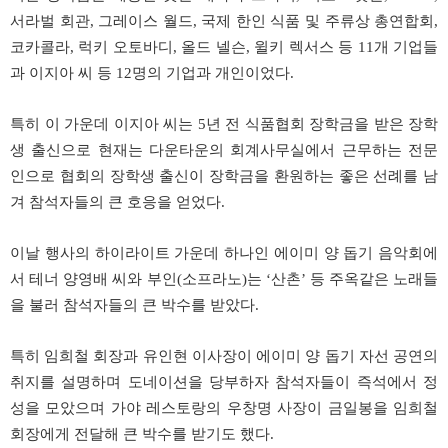
서라벌
회관
,
그레이스
월드
,
국제
한인
식품
및
주류상
총연합회
,
코카콜라
,
럭키
오토바디
,
올드
넬슨
,
윌키
렉서스
등
11
개
기업들
과
이지아
씨
등
12
명의
기업과
개인이었다
.
특히
이
가운데
이지아
씨는
5
년
전
식품협회
장학금을
받은
장학
생
출신으로
현재는
다운타운의
회계사무실에서
근무하는
전문
인으로
협회의
장학생
출신이
장학금을
환원하는
좋은
선례를
남
겨
참석자들의
큰
호응을
얻었다
.
이날
행사의
하이라이트
가운데
하나인
에이미
양
돕기
음악회에
서
테너
양영배
씨와
부인
(
소프라노
)
는
‘
산촌
’
등
주옥같은
노래들
을
불러
참석자들의
큰
박수를
받았다
.
특히
임희철
회장과
유인현
이사장이
에이미
양
돕기
자선
공연의
취지를
설명하며
도네이션을
당부하자
참석자들이
즉석에서
정
성을
모았으며
가야
레스토랑의
우창명
사장이
금일봉을
임희철
회장에게
전달해
큰
박수를
받기도
했다
.