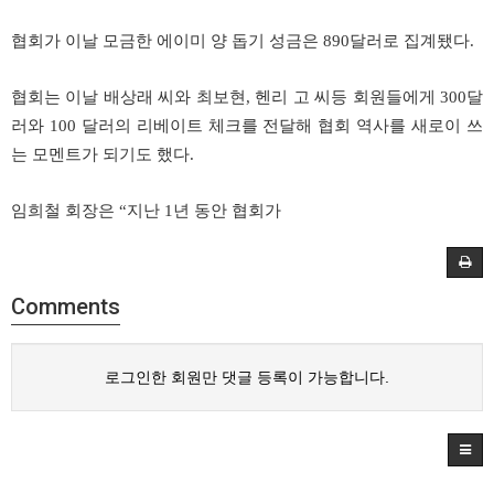
협회가
이날
모금한
에이미
양
돕기
성금은
890
달러로
집계됐다
.
협회는
이날
배상래
씨와
최보현
,
헨리
고
씨등
회원들에게
300
달
러와
100
달러의
리베이트
체크를
전달해
협회
역사를
새로이
쓰
는
모멘트가
되기도
했다
.
임희철
회장은
“
지난
1
년
동안
협회가
Comments
로그인한 회원만 댓글 등록이 가능합니다.