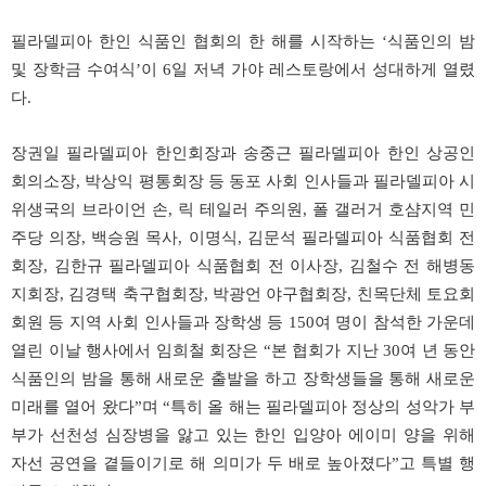
필라델피아
한인
식품인
협회의
한
해를
시작하는
‘
식품인의
밤
및
장학금
수여식
’
이
6
일
저녁
가야
레스토랑에서
성대하게
열렸
다
.
장권일
필라델피아
한인회장과
송중근
필라델피아
한인
상공인
회의소장
,
박상익
평통회장
등
동포
사회
인사들과
필라델피아
시
위생국의
브라이언
손
,
릭
테일러
주의원
,
폴
갤러거
호샴지역
민
주당
의장
,
백승원
목사
,
이명식
,
김문석
필라델피아
식품협회
전
회장
,
김한규
필라델피아
식품협회
전
이사장
,
김철수
전
해병동
지회장
,
김경택
축구협회장
,
박광언
야구협회장
,
친목단체
토요회
회원
등
지역
사회
인사들과
장학생
등
150
여
명이
참석한
가운데
열린
이날
행사에서
임희철
회장은
“
본
협회가
지난
30
여
년
동안
식품인의
밤을
통해
새로운
출발을
하고
장학생들을
통해
새로운
미래를
열어
왔다
”
며
“
특히
올
해는
필라델피아
정상의
성악가
부
부가
선천성
심장병을
앓고
있는
한인
입양아
에이미
양을
위해
자선
공연을
곁들이기로
해
의미가
두
배로
높아졌다
”
고
특별
행