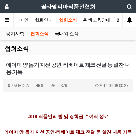
필라델피아식품인협회
메인
협회안내
협회소식
위생교육안내
질의답변
공지사항
협회소식
국내외 소식
협회소식
에이미 양 돕기 자선 공연-리베이트 체크 전달 등 알찬 내
용 가득
KAGROPA
0
65,376
2011.04.09 00:27
2010
식품인의
밤
및
장학금
수여식
성료
에이미
양
돕기
자선
공연
-
리베이트
체크
전달
등
알찬
내용
가득