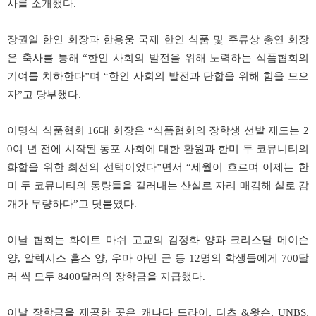
사를
소개했다
.
장권일
한인
회장과
한용웅
국제
한인
식품
및
주류상
총연
회장
은
축사를
통해
“
한인
사회의
발전을
위해
노력하는
식품협회의
기여를
치하한다
”
며
“
한인
사회의
발전과
단합을
위해
힘을
모으
자
”
고
당부했다
.
이명식
식품협회
16
대
회장은
“
식품협회의
장학생
선발
제도는
2
0
여
년
전에
시작된
동포
사회에
대한
환원과
한미
두
코뮤니티의
화합을
위한
최선의
선택이었다
”
면서
“
세월이
흐르며
이제는
한
미
두
코뮤니티의
동량들을
길러내는
산실로
자리
매김해
실로
감
개가
무량하다
”
고
덧붙였다
.
이날
협회는
화이트
마쉬
고교의
김정화
양과
크리스탈
메이슨
양
,
알렉시스
홈스
양
,
우마
아민
군
등
12
명의
학생들에게
700
달
러
씩
모두
8400
달러의
장학금을
지급했다
.
이날
장학금을
제공한
곳은
캐나다
드라이
,
디츠
&
왓슨
, UNBS,