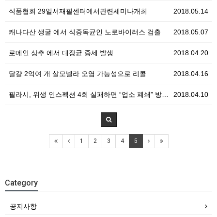
식품협회 29일서재필센터에서관련세미나개최
2018.05.14
캐나다산 생굴 에서 식중독균인 노로바이러스 검출
2018.05.07
로메인 상추 에서 대장균 증세 발생
2018.04.20
달걀 2억여 개 살모넬라 오염 가능성으로 리콜
2018.04.16
필라시, 위생 인스펙션 4회 실패하면 “업소 폐쇄” 방…
2018.04.10
1
2
3
4
5
Category
공지사항