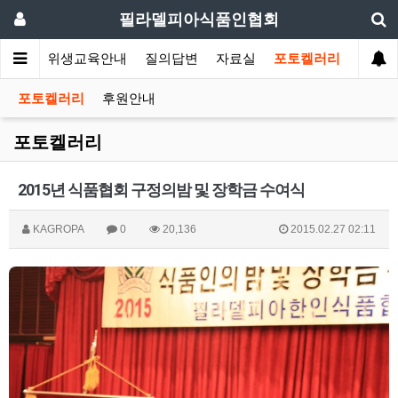
필라델피아식품인협회
회소식
위생교육안내
질의답변
자료실
포토켈러리
포토켈러리
후원안내
포토켈러리
2015년 식품협회 구정의밤 및 장학금 수여식
KAGROPA
0
20,136
2015.02.27 02:11